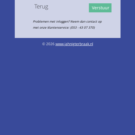
Terug
Problemen met inloggen? Neem dan contact op
met onze klantenservice: (053 - 43 07 370)
© 2026
www.jahnigterbraak.nl