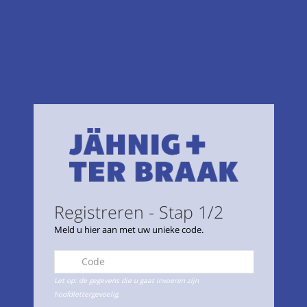
Registreren - Stap 1/2
Meld u hier aan met uw unieke code.
Let op: de gegevens die u gaat invoeren zijn
hoofdlettergevoelig.